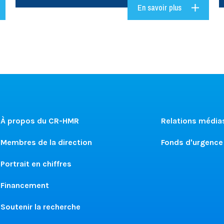
En savoir plus
À propos du CR-HMR
Relations média
Membres de la direction
Fonds d'urgence
Portrait en chiffres
Financement
Soutenir la recherche