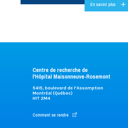
En savoir plus
Centre de recherche de
l'Hôpital Maisonneuve-Rosemont
5415, boulevard de l’Assomption
Montréal (Québec)
H1T 2M4
Comment se rendre