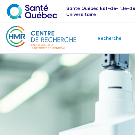
Santé Québec Est-de-l'Île-d
Universitaire
Recherche
Axes de recherche
Emplois et stages
Nouvelles
Immunologie et oncologie
Néphrologie
Santé de la vision
Recherche évaluative et expérience
patient