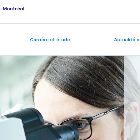
e-Montréal
Carrière et étude
Actualité 
Autres domaines de recherche
Vie étudiante
Séminaires du vendredi
Musculo-squelettique