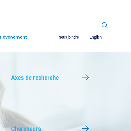
et événement
Nous joindre
English
Chercheurs
Bourses et prix
Dîner au goût de science
Axes de recherche
Chercheurs réguliers
Chercheurs associés
Chercheurs