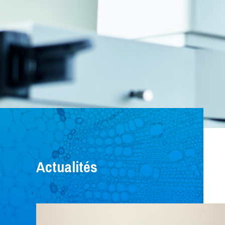
Recherche clinique
Anesthésie
Cardiologie
Greffe de moelle et de cellules souches
Maladies infectieuses et microbiologie
Myélome multiple
Nephrologie
Radio-oncologie
Page d'accueil
Sciences infirmières - Oncologie
Rhumatologie
Actualités
Plateaux techniques
Animalerie