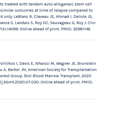
s treated with tandem auto-allogeneic stem cell
th similar outcomes at time of relapse compared to
 only. LeBlanc R, Claveau JS, Ahmad I, Delisle JS,
ance S, Landais S, Roy DC, Sauvageau G, Roy J. Clin
/ctr.14099. Online ahead of print. PMID: 32981146
Politikos I, Davis E, Nhaissi M, Wagner JE, Brunstein
u A, Barker JN; American Society for Transplantation
terest Group. Biol Blood Marrow Transplant. 2020
/j.bbmt.2020.07.030. Online ahead of print. PMID: