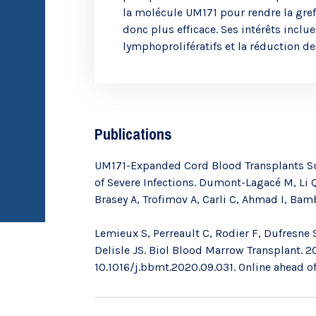
la molécule UM171 pour rendre la gref
donc plus efficace. Ses intérêts incl
lymphoprolifératifs et la réduction de
Publications
UM171-Expanded Cord Blood Transplants Su
of Severe Infections. Dumont-Lagacé M, Li Q
Brasey A, Trofimov A, Carli C, Ahmad I, Bam
Lemieux S, Perreault C, Rodier F, Dufresne
Delisle JS. Biol Blood Marrow Transplant. 
10.1016/j.bbmt.2020.09.031. Online ahead of