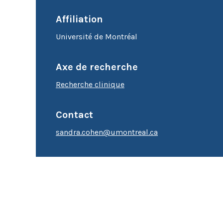
Cytométrie en flux
Affiliation
Microscopie
Université de Montréal
Axe de recherche
Recherche clinique
Contact
sandra.cohen@umontreal.ca