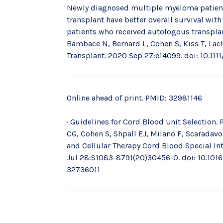
Newly diagnosed multiple myeloma patient
transplant have better overall survival wi
patients who received autologous transplant
Bambace N, Bernard L, Cohen S, Kiss T, Lach
Transplant. 2020 Sep 27:e14099. doi: 10.1111
Online ahead of print. PMID: 32981146
· Guidelines for Cord Blood Unit Selection. 
CG, Cohen S, Shpall EJ, Milano F, Scaradavo
and Cellular Therapy Cord Blood Special In
Jul 28:S1083-8791(20)30456-0. doi: 10.1016
32736011