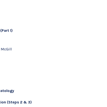
Part 1)
é McGill
matology
ion (Steps 2 & 3)