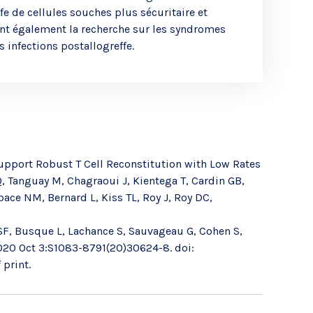
fe de cellules souches plus sécuritaire et
uent également la recherche sur les syndromes
s infections postallogreffe.
pport Robust T Cell Reconstitution with Low Rates
, Tanguay M, Chagraoui J, Kientega T, Cardin GB,
bace NM, Bernard L, Kiss TL, Roy J, Roy DC,
 SF, Busque L, Lachance S, Sauvageau G, Cohen S,
2020 Oct 3:S1083-8791(20)30624-8. doi:
 print.