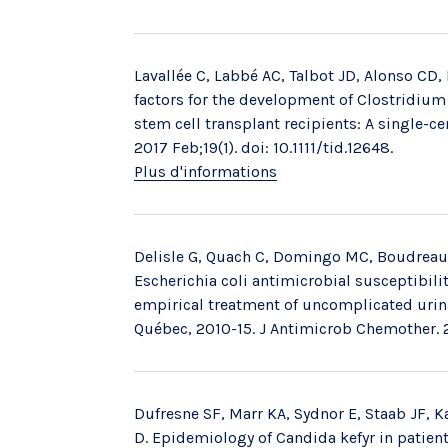
Lavallée C, Labbé AC, Talbot JD, Alonso CD,
factors for the development of Clostridium 
stem cell transplant recipients: A single-ce
2017 Feb;19(1). doi: 10.1111/tid.12648.
Plus d'informations
Delisle G, Quach C, Domingo MC, Boudreaul
Escherichia coli antimicrobial susceptibil
empirical treatment of uncomplicated urina
Québec, 2010-15. J Antimicrob Chemother. 
Dufresne SF, Marr KA, Sydnor E, Staab JF, Ka
D. Epidemiology of Candida kefyr in patien