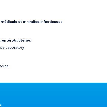
e médicale et maladies infectieuses
s entérobactéries
nce Laboratory
ecine
s