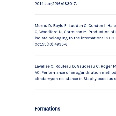
2014 Jun;52(6):1830-7.
Morris D, Boyle F, Ludden C, Condon I, Hale
C, Woodford N, Cormican M. Production of 
isolate belonging to the international ST1
Oct;55(10):4935-6.
Lavallée C, Rouleau D, Gaudreau C, Roger M
AC. Performance of an agar dilution method 
clindamycin resistance in Staphylococcus sp
Formations