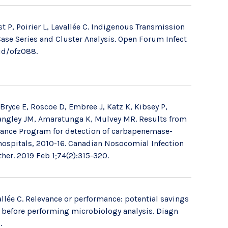
t P, Poirier L, Lavallée C. Indigenous Transmission
ase Series and Cluster Analysis. Open Forum Infect
fid/ofz088.
 Bryce E, Roscoe D, Embree J, Katz K, Kibsey P,
 Langley JM, Amaratunga K, Mulvey MR. Results from
lance Program for detection of carbapenemase-
hospitals, 2010-16. Canadian Nosocomial Infection
er. 2019 Feb 1;74(2):315-320.
llée C. Relevance or performance: potential savings
ts before performing microbiology analysis. Diagn
.