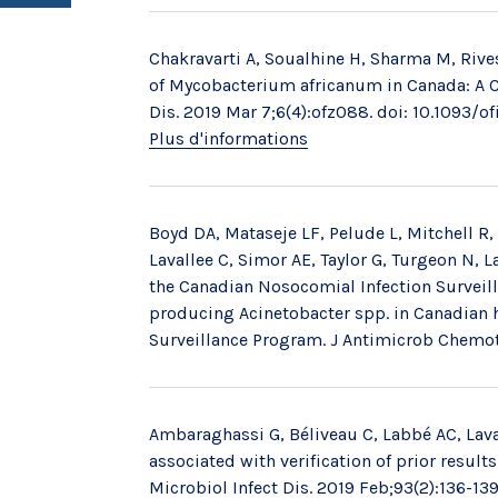
Chakravarti A, Soualhine H, Sharma M, Rives
of Mycobacterium africanum in Canada: A C
Dis. 2019 Mar 7;6(4):ofz088. doi: 10.1093/o
Plus d'informations
Boyd DA, Mataseje LF, Pelude L, Mitchell R,
Lavallee C, Simor AE, Taylor G, Turgeon N,
the Canadian Nosocomial Infection Surveil
producing Acinetobacter spp. in Canadian 
Surveillance Program. J Antimicrob Chemoth
Ambaraghassi G, Béliveau C, Labbé AC, Lava
associated with verification of prior resul
Microbiol Infect Dis. 2019 Feb;93(2):136-139