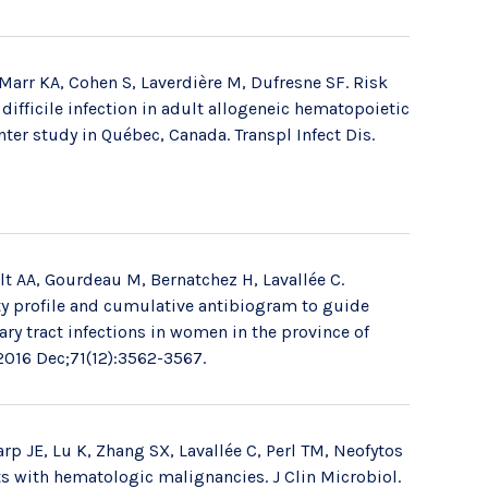
 Marr KA, Cohen S, Laverdière M, Dufresne SF. Risk
difficile infection in adult allogeneic hematopoietic
nter study in Québec, Canada. Transpl Infect Dis.
t AA, Gourdeau M, Bernatchez H, Lavallée C.
ity profile and cumulative antibiogram to guide
ry tract infections in women in the province of
2016 Dec;71(12):3562-3567.
rp JE, Lu K, Zhang SX, Lavallée C, Perl TM, Neofytos
ts with hematologic malignancies. J Clin Microbiol.