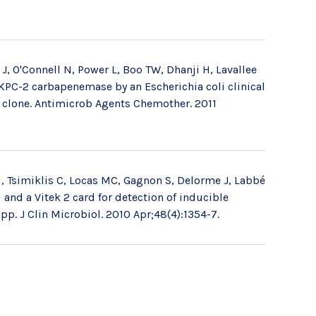
 J, O'Connell N, Power L, Boo TW, Dhanji H, Lavallee
KPC-2 carbapenemase by an Escherichia coli clinical
31 clone. Antimicrob Agents Chemother. 2011
, Tsimiklis C, Locas MC, Gagnon S, Delorme J, Labbé
and a Vitek 2 card for detection of inducible
p. J Clin Microbiol. 2010 Apr;48(4):1354-7.