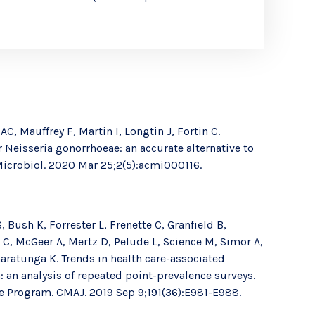
C, Mauffrey F, Martin I, Longtin J, Fortin C.
r Neisseria gonorrhoeae: an accurate alternative to
Microbiol. 2020 Mar 25;2(5):acmi000116.
, Bush K, Forrester L, Frenette C, Granfield B,
 C, McGeer A, Mertz D, Pelude L, Science M, Simor A,
ratunga K. Trends in health care-associated
: an analysis of repeated point-prevalence surveys.
e Program. CMAJ. 2019 Sep 9;191(36):E981-E988.