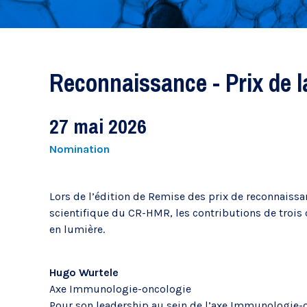
Recherche clinique
Anesthésie
Cardiologie
Reconnaissance - Prix de l
Greffe de moelle et de cellules souches
Maladies infectieuses et microbiologie
27 mai 2026
Myélome multiple
Nephrologie
Nomination
Radio-oncologie
Sciences infirmières - Oncologie
Lors de l’édition de Remise des prix de reconnaissa
Rhumatologie
scientifique du CR-HMR, les contributions de trois
en lumière.
Plateaux techniques
Hugo Wurtele
Axe Immunologie-oncologie
Animalerie
Pour son leadership au sein de l’axe Immunologie-o