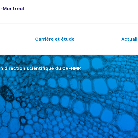
e-Montréal
Carrière et étude
Actual
la direction scientifique du CR-HMR
Autres domaines de recherche
Vie étudiante
Séminaires du vendredi
Musculo-squelettique