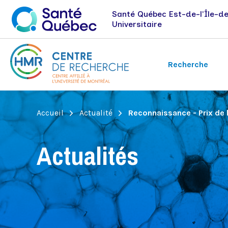
Santé Québec Est-de-l'Île-d
Universitaire
Recherche
Fil
Accueil
Actualité
Reconnaissance - Prix de 
Axes de recherche
Emplois et stages
Nouvelles
d'Ariane
Immunologie et oncologie
Actualités
Néphrologie
Santé de la vision
Recherche évaluative et expérience
patient